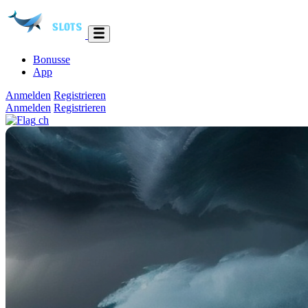
Bonusse
App
Anmelden
Registrieren
Anmelden
Registrieren
ch