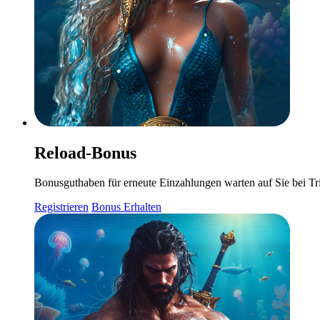
Reload-Bonus
Bonusguthaben für erneute Einzahlungen warten auf Sie bei Tri
Registrieren
Bonus Erhalten