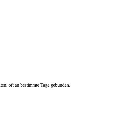
maten, oft an bestimmte Tage gebunden.