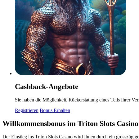
Cashback-Angebote
Sie haben die Möglichkeit, Rückerstattung eines Teils Ihrer Verl
Registrieren
Bonus Erhalten
Willkommensbonus im Triton Slots Casino
Der Einstieg ins Triton Slots Casino wird Ihnen durch ein grosszügi