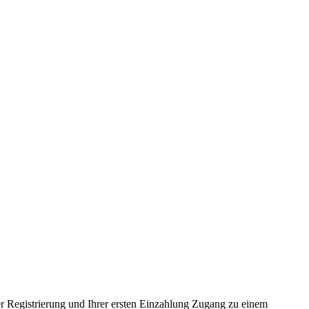
er Registrierung und Ihrer ersten Einzahlung Zugang zu einem