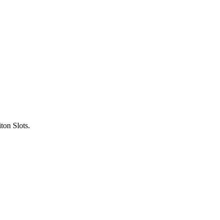
ton Slots.