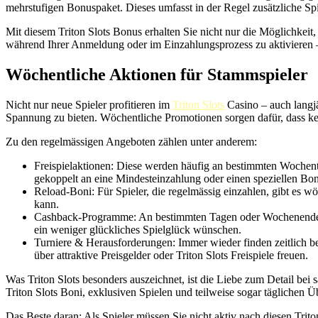
mehrstufigen Bonuspaket. Dieses umfasst in der Regel zusätzliche Sp
Mit diesem Triton Slots Bonus erhalten Sie nicht nur die Möglichkei
während Ihrer Anmeldung oder im Einzahlungsprozess zu aktivieren –
Wöchentliche Aktionen für Stammspieler
Nicht nur neue Spieler profitieren im
Triton Slots
Casino – auch langjä
Spannung zu bieten. Wöchentliche Promotionen sorgen dafür, dass ke
Zu den regelmässigen Angeboten zählen unter anderem:
Freispielaktionen: Diese werden häufig an bestimmten Wochenta
gekoppelt an eine Mindesteinzahlung oder einen speziellen Bo
Reload-Boni: Für Spieler, die regelmässig einzahlen, gibt es w
kann.
Cashback-Programme: An bestimmten Tagen oder Wochenenden erha
ein weniger glückliches Spielglück wünschen.
Turniere & Herausforderungen: Immer wieder finden zeitlich beg
über attraktive Preisgelder oder Triton Slots Freispiele freuen.
Was Triton Slots besonders auszeichnet, ist die Liebe zum Detail bei
Triton Slots Boni, exklusiven Spielen und teilweise sogar täglichen
Das Beste daran: Als Spieler müssen Sie nicht aktiv nach diesen Trit